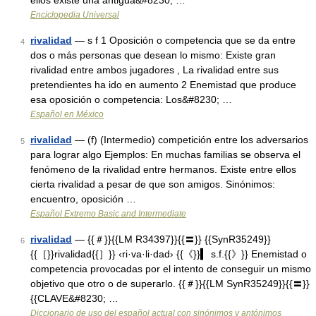
ellos existe una antigua&#8230; …
Enciclopedia Universal
rivalidad
— s f 1 Oposición o competencia que se da entre
4
dos o más personas que desean lo mismo: Existe gran
rivalidad entre ambos jugadores , La rivalidad entre sus
pretendientes ha ido en aumento 2 Enemistad que produce
esa oposición o competencia: Los&#8230; …
Español en México
rivalidad
— (f) (Intermedio) competición entre los adversarios
5
para lograr algo Ejemplos: En muchas familias se observa el
fenómeno de la rivalidad entre hermanos. Existe entre ellos
cierta rivalidad a pesar de que son amigos. Sinónimos:
encuentro, oposición …
Español Extremo Basic and Intermediate
rivalidad
— {{＃}}{{LM R34397}}{{〓}} {{SynR35249}}
6
{{［}}rivalidad{{］}} ‹ri·va·li·dad› {{《}}▍ s.f.{{》}} Enemistad o
competencia provocadas por el intento de conseguir un mismo
objetivo que otro o de superarlo. {{＃}}{{LM SynR35249}}{{〓}}
{{CLAVE&#8230; …
Diccionario de uso del español actual con sinónimos y antónimos