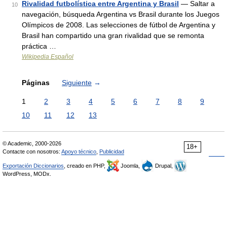
Rivalidad futbolística entre Argentina y Brasil
— Saltar a
10
navegación, búsqueda Argentina vs Brasil durante los Juegos
Olímpicos de 2008. Las selecciones de fútbol de Argentina y
Brasil han compartido una gran rivalidad que se remonta
práctica …
Wikipedia Español
Páginas
Siguiente
→
1
2
3
4
5
6
7
8
9
10
11
12
13
© Academic, 2000-2026
18+
Contacte con nosotros:
Apoyo técnico
,
Publicidad
Exportación Diccionarios
, creado en PHP,
Joomla,
Drupal,
WordPress, MODx.