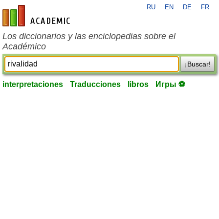
RU
EN
DE
FR
es-academic.com
Los diccionarios y las enciclopedias sobre el
Académico
¡Buscar!
interpretaciones
Traducciones
libros
Игры ⚽